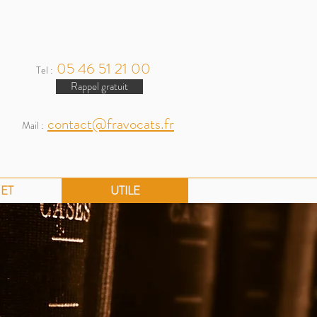
05 46 51 21 00
Tel :
Rappel gratuit
contact@fravocats.fr
Mail :
NET
UTILE